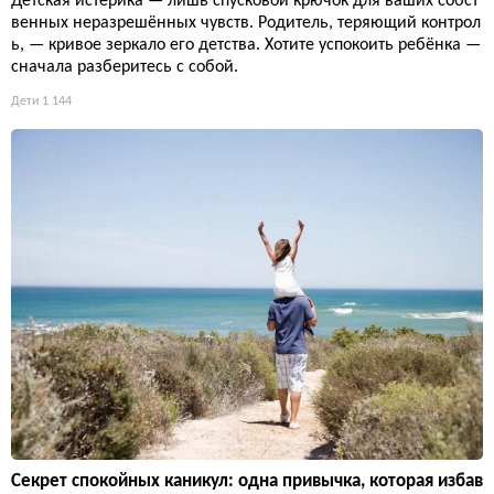
Детская истерика — лишь спусковой крючок для ваших собст
венных неразрешённых чувств. Родитель, теряющий контрол
ь, — кривое зеркало его детства. Хотите успокоить ребёнка —
сначала разберитесь с собой.
Дети
1 144
Секрет спокойных каникул: одна привычка, которая избав