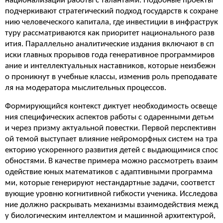
национализации работы с талантами. Подобные проекты
подчеркивают стратегический подход государств к сохране
нию человеческого капитала, где инвестиции в инфраструк
туру рассматриваются как приоритет национального разв
ития. Параллельно аналитические издания включают в сп
иски главных прорывов года генеративное программиров
ание и интеллектуальных наставников, которые неизбежн
о проникнут в учебные классы, изменив роль преподавате
ля на модератора мыслительных процессов.
Формирующийся контекст диктует необходимость освеще
ния специфических аспектов работы с одаренными детьм
и через призму актуальной повестки. Первой перспективн
ой темой выступает влияние нейроморфных систем на тра
екторию ускоренного развития детей с выдающимися спос
обностями. В качестве примера можно рассмотреть взаим
одействие юных математиков с адаптивными программа
ми, которые генерируют нестандартные задачи, соответст
вующие уровню когнитивной гибкости ученика. Исследова
ние должно раскрывать механизмы взаимодействия межд
у биологическим интеллектом и машинной архитектурой,