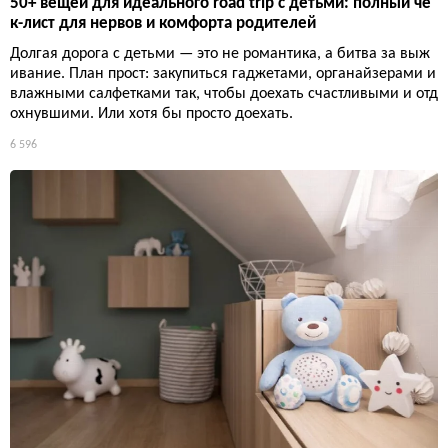
50+ вещей для идеального road trip с детьми: полный че
к-лист для нервов и комфорта родителей
Долгая дорога с детьми — это не романтика, а битва за выж
ивание. План прост: закупиться гаджетами, органайзерами и
влажными салфетками так, чтобы доехать счастливыми и отд
охнувшими. Или хотя бы просто доехать.
6 596