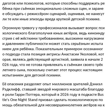
дагогов или психологов, которые способны поддержать ре
бёнка при съёмках эмоционально сложных сцен, и заране
е обсуждать с режиссёром сценарий, оценивая, не нанесут
ли те или иные эпизоды вреда хрупкой детской психике.
Огромную тревогу у профессионалов вызывает вопрос пси
хологического благополучия юных актёров, ведь киноинду
стрия с её жёсткими требованиями, высокими нагрузками
и давлением публичности может стать серьёзным испыта
нием для ребёнка. Показательным примером осознанног
о подхода стала позиция актрисы Анастасии Уколовой, кот
орая, являясь действующей артисткой, заявила в начале 2
026 года, что не готова привлекать к съёмкам своего трёх
летнего сына, поскольку считает этот процесс настоящим
испытанием для детской психики.
Её опасения разделяет опыт миллионов зрителей Дэниэл
Рэдклифф, ставший звездой мирового масштаба благодар
я роли Гарри Поттера, который в 2026 году в подкасте Bus
tle's One Night Stand призвал сделать психологическую по
мощь обязательной для несовершеннолетних актёров на к