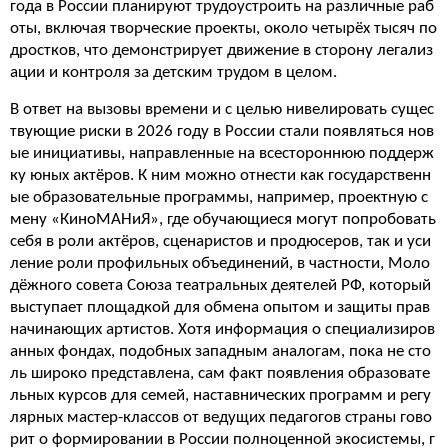
года в России планируют трудоустроить на различные раб
оты, включая творческие проекты, около четырёх тысяч по
дростков, что демонстрирует движение в сторону легализ
ации и контроля за детским трудом в целом.
В ответ на вызовы времени и с целью нивелировать сущес
твующие риски в 2026 году в России стали появляться нов
ые инициативы, направленные на всестороннюю поддерж
ку юных актёров. К ним можно отнести как государственн
ые образовательные программы, например, проектную с
мену «КиноМАНиЯ», где обучающиеся могут попробовать
себя в роли актёров, сценаристов и продюсеров, так и уси
ление роли профильных объединений, в частности, Моло
дёжного совета Союза театральных деятелей РФ, который
выступает площадкой для обмена опытом и защиты прав
начинающих артистов. Хотя информация о специализиров
анных фондах, подобных западным аналогам, пока не сто
ль широко представлена, сам факт появления образовате
льных курсов для семей, наставнических программ и регу
лярных мастер-классов от ведущих педагогов страны гово
рит о формировании в России полноценной экосистемы, г