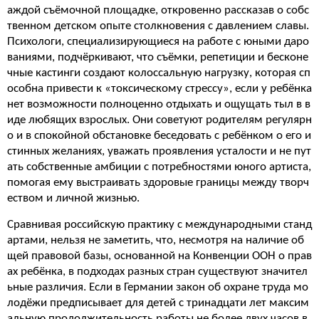
аждой съёмочной площадке, откровенно рассказав о собс
твенном детском опыте столкновения с давлением славы.
Психологи, специализирующиеся на работе с юными даро
ваниями, подчёркивают, что съёмки, репетиции и бесконе
чные кастинги создают колоссальную нагрузку, которая сп
особна привести к «токсическому стрессу», если у ребёнка
нет возможности полноценно отдыхать и ощущать тыл в в
иде любящих взрослых. Они советуют родителям регулярн
о и в спокойной обстановке беседовать с ребёнком о его и
стинных желаниях, уважать проявления усталости и не пут
ать собственные амбиции с потребностями юного артиста,
помогая ему выстраивать здоровые границы между творч
еством и личной жизнью.
Сравнивая российскую практику с международными станд
артами, нельзя не заметить, что, несмотря на наличие об
щей правовой базы, основанной на Конвенции ООН о прав
ах ребёнка, в подходах разных стран существуют значител
ьные различия. Если в Германии закон об охране труда мо
лодёжи предписывает для детей с тринадцати лет максим
альную продолжительность работы не более двух часов в