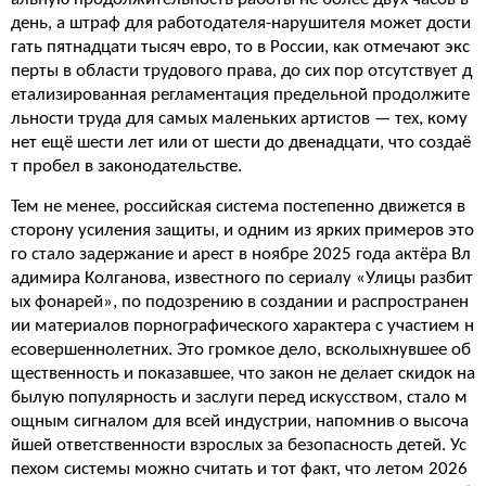
день, а штраф для работодателя-нарушителя может дости
гать пятнадцати тысяч евро, то в России, как отмечают экс
перты в области трудового права, до сих пор отсутствует д
етализированная регламентация предельной продолжите
льности труда для самых маленьких артистов — тех, кому
нет ещё шести лет или от шести до двенадцати, что создаё
т пробел в законодательстве.
Тем не менее, российская система постепенно движется в
сторону усиления защиты, и одним из ярких примеров это
го стало задержание и арест в ноябре 2025 года актёра Вл
адимира Колганова, известного по сериалу «Улицы разбит
ых фонарей», по подозрению в создании и распространен
ии материалов порнографического характера с участием н
есовершеннолетних. Это громкое дело, всколыхнувшее об
щественность и показавшее, что закон не делает скидок на
былую популярность и заслуги перед искусством, стало м
ощным сигналом для всей индустрии, напомнив о высоча
йшей ответственности взрослых за безопасность детей. Ус
пехом системы можно считать и тот факт, что летом 2026