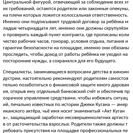
Центральной фигурой, отвечающей за соблюдение всех эт
их требований, остаются родители или законные опекуны,
на плечи которых ложится колоссальная ответственность.
Именно они подписывают трудовой договор за ребёнка м
ладше четырнадцати лет, именно они должны скрупулёзн
о проверить каждый пункт контракта, где прописаны коли
чество рабочих часов, гонорар, условия отдыха, питания и
гарантии безопасности на площадке, именно они обязаны
проследить, чтобы доход от работы ребёнка не уходил на
посторонние нужды, а сохранялся для его будущего.
Специалисты, занимающиеся вопросами детства в киноин
дустрии, настоятельно рекомендуют родителям самостоя
тельно позаботиться о финансовой защите юного дарован
ия, открыв ему отдельный банковский счёт и обеспечив пр
озрачное управление средствами, чтобы избежать ситуац
ий, печально известных по истории Джеки Кугана — амер
иканского актёра, чьё имя носит знаменитый «Акт Куган
а», защищающий заработки несовершеннолетних артисто
в от расточительства взрослых. Родители также должны т
ребовать присутствия на площадке профессиональных пе