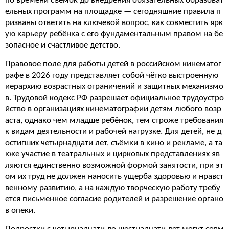
по времени съёмок до внедрения обязательных образоват
ельных программ на площадке — сегодняшние правила п
ризваны ответить на ключевой вопрос, как совместить ярк
ую карьеру ребёнка с его фундаментальным правом на бе
зопасное и счастливое детство.
Правовое поле для работы детей в российском кинематог
рафе в 2026 году представляет собой чётко выстроенную
иерархию возрастных ограничений и защитных механизмо
в. Трудовой кодекс РФ разрешает официальное трудоустро
йство в организациях кинематографии детям любого возр
аста, однако чем младше ребёнок, тем строже требования
к видам деятельности и рабочей нагрузке. Для детей, не д
остигших четырнадцати лет, съёмки в кино и рекламе, а та
кже участие в театральных и цирковых представлениях яв
ляются единственно возможной формой занятости, при эт
ом их труд не должен наносить ущерба здоровью и нравст
венному развитию, а на каждую творческую работу требу
ется письменное согласие родителей и разрешение органо
в опеки.