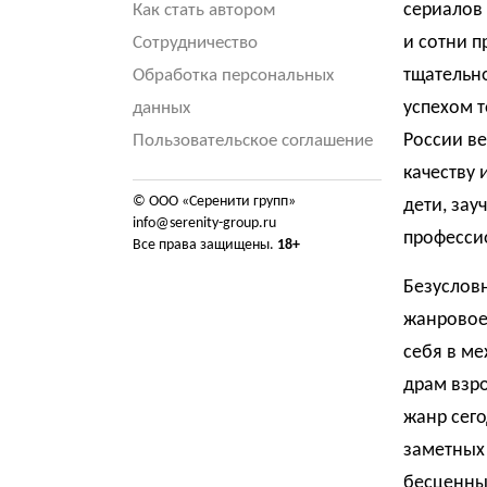
сериалов 
Как стать автором
и сотни п
Сотрудничество
тщательно
Обработка персональных
успехом т
данных
России ве
Пользовательское соглашение
качеству 
© ООО «Серенити групп»
дети, зау
info@serenity-group.ru
професси
Все права защищены.
18+
Безуслов
жанровое
себя в ме
драм взр
жанр сего
заметных 
бесценны