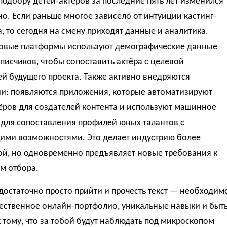
подбору детей-актёров за последние пять лет изменился
о. Если раньше многое зависело от интуиции кастинг-
, то сегодня на смену приходят данные и аналитика.
овые платформы используют демографические данные
писчиков, чтобы сопоставить актёра с целевой
й будущего проекта. Также активно внедряются
ии: появляются приложения, которые автоматизируют
ёров для создателей контента и используют машинное
 для сопоставления профилей юных талантов с
ими возможностями. Это делает индустрию более
ой, но одновременно предъявляет новые требования к
м отбора.
достаточно просто прийти и прочесть текст — необходим
чественное онлайн-портфолио, уникальные навыки и быт
 тому, что за тобой будут наблюдать под микроскопом