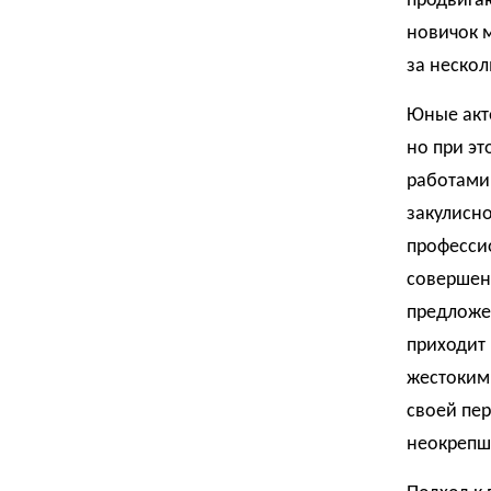
продвигаю
новичок 
за нескол
Юные актё
но при эт
работами,
закулисно
професси
совершенн
предложе
приходит 
жестоким
своей пер
неокрепш