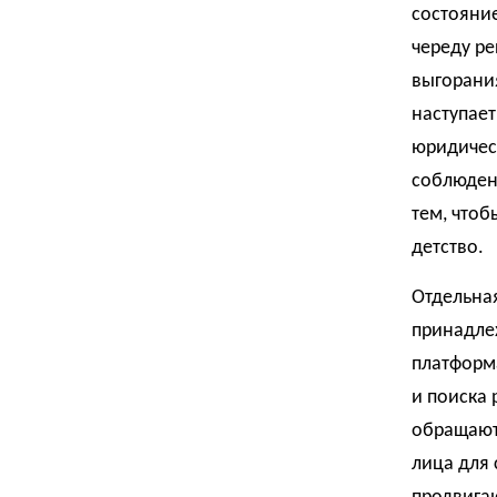
состояние
череду ре
выгорания
наступает
юридическ
соблюдени
тем, чтоб
детство.
Отдельна
принадлеж
платформ
и поиска 
обращают
лица для 