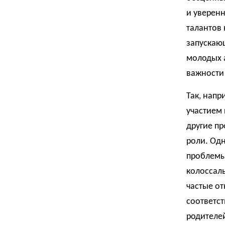
и уверенн
талантов 
запускаю
молодых 
важности 
Так, напр
участием 
другие пр
роли. Од
проблемы.
колоссаль
частые от
соответст
родителе