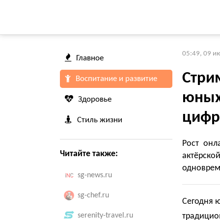
05:49, 09 и
Главное
Стри
Воспитание и развитие
юных 
Здоровье
цифр
Стиль жизни
Рост онл
Читайте также:
актёрск
одноврем
sg-news.ru
sg-chef.ru
Сегодня ю
serenity-travel.ru
традицио