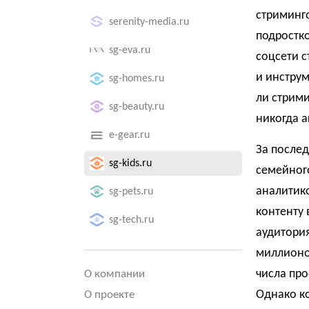
стриминго
serenity-media.ru
подростко
sg-eva.ru
соцсети с
и инструм
sg-homes.ru
ли стрими
sg-beauty.ru
никогда а
e-gear.ru
За послед
sg-kids.ru
семейног
аналитико
sg-pets.ru
контенту 
sg-tech.ru
аудитория
миллионов
числа про
О компании
Однако к
О проекте