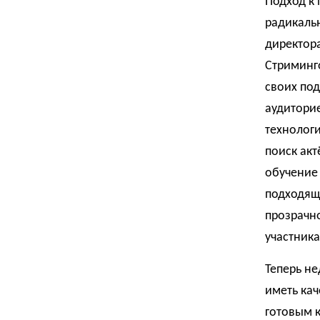
Подход к 
радикальн
директора
Стриминг
своих под
аудиторие
технолог
поиск акт
обучение
подходящ
прозрачн
участника
Теперь не
иметь ка
готовым к