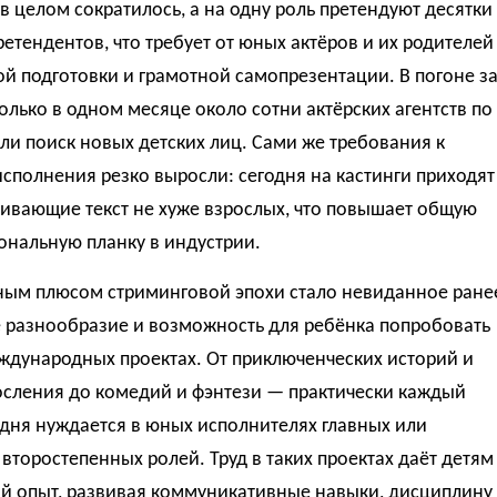
в целом сократилось, а на одну роль претендуют десятки
ретендентов, что требует от юных актёров и их родителей
й подготовки и грамотной самопрезентации. В погоне з
олько в одном месяце около сотни актёрских агентств по
ли поиск новых детских лиц. Сами же требования к
исполнения резко выросли: сегодня на кастинги приходят
чивающие текст не хуже взрослых, что повышает общую
ональную планку в индустрии.
ным плюсом стриминговой эпохи стало невиданное ране
 разнообразие и возможность для ребёнка попробовать
ждународных проектах. От приключенческих историй и
осления до комедий и фэнтези — практически каждый
дня нуждается в юных исполнителях главных или
второстепенных ролей. Труд в таких проектах даёт детям
й опыт, развивая коммуникативные навыки, дисциплину