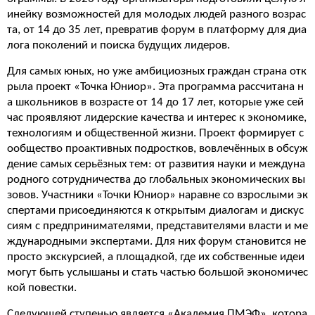
инейку возможностей для молодых людей разного возрас
та, от 14 до 35 лет, превратив форум в платформу для диа
лога поколений и поиска будущих лидеров.
Для самых юных, но уже амбициозных граждан страна отк
рыла проект «Точка Юниор». Эта программа рассчитана н
а школьников в возрасте от 14 до 17 лет, которые уже сей
час проявляют лидерские качества и интерес к экономике,
технологиям и общественной жизни. Проект формирует с
ообщество проактивных подростков, вовлечённых в обсуж
дение самых серьёзных тем: от развития науки и междуна
родного сотрудничества до глобальных экономических вы
зовов. Участники «Точки Юниор» наравне со взрослыми эк
спертами присоединяются к открытым диалогам и дискус
сиям с предпринимателями, представителями власти и ме
ждународными экспертами. Для них форум становится не
просто экскурсией, а площадкой, где их собственные идеи
могут быть услышаны и стать частью большой экономичес
кой повестки.
Следующей ступенью является «Академия ПМЭФ», котора