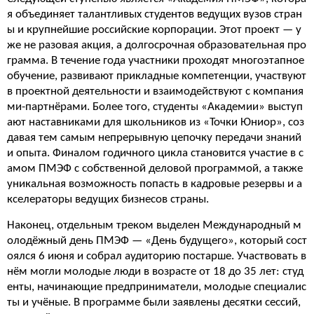
я объединяет талантливых студентов ведущих вузов стран
ы и крупнейшие российские корпорации. Этот проект — у
же не разовая акция, а долгосрочная образовательная про
грамма. В течение года участники проходят многоэтапное
обучение, развивают прикладные компетенции, участвуют
в проектной деятельности и взаимодействуют с компания
ми-партнёрами. Более того, студенты «Академии» выступ
ают наставниками для школьников из «Точки Юниор», соз
давая тем самым непрерывную цепочку передачи знаний
и опыта. Финалом годичного цикла становится участие в с
амом ПМЭФ с собственной деловой программой, а также
уникальная возможность попасть в кадровые резервы и а
кселераторы ведущих бизнесов страны.
Наконец, отдельным треком выделен Международный м
олодёжный день ПМЭФ — «День будущего», который сост
оялся 6 июня и собрал аудиторию постарше. Участвовать в
нём могли молодые люди в возрасте от 18 до 35 лет: студ
енты, начинающие предприниматели, молодые специалис
ты и учёные. В программе были заявлены десятки сессий,