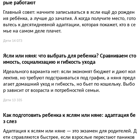
Детский секонд-хенд: как покупать вещи для детей без у
дара по семейному бюджету
Покупать новое детское — значит сжигать деньги: ребенок в
ырастает за сезон. Секонд-хенд для детей — не стыд, а разу
мная экономия. Хотите заботу об экологии? Просто не хотите
переплачивать.
Дети
14 187
Детский стиральный порошок: как выбрать безопасный и
не переплачивать за маркетинг
Специальная детская химия часто — это милая упаковка, зап
ах «пудры» и тройной ценник. Разбираемся, что реально важ