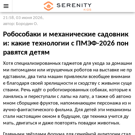
21:58, 03 июня 2026
,
автор: Бородин О.
Робособаки и механические садовник
и: какие технологии с ПМЭФ-2026 пон
равятся детям
Хотя специализированных гаджетов для ухода за домашни
ми питомцами или игрушечных роботов на выставке не пр
едставили, два типа машин привлекли всеобщее внимани
е благодаря своей зрелищности и сходству с живыми суще
ствами. Речь идёт о роботизированных собаках, которые к
ланялись и переступали с лапы на лапу, а также об автоно
мном сборщике фруктов, напоминающем персонажа из н
аучно-фантастического фильма. Для детей эти механизмы
стали настоящим окном в будущее, где техника учится ду
мать, двигаться и даже повторять повадки животных.
Главными звёздами форума для семейной аудитории стал