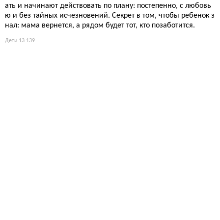
но в составе, почему «гипоаллергенно» — не гарантия и как
не свести кожу малыша.
Дети
14 687
Метод Монтессори для младенцев: как превратить дом
в пространство самостоятельности
Воспитание по Монтессори начинается не со школы, а с перв
ой колыбели: достаточно организовать среду так, чтобы ребе
нок сам тянулся к развитию, а родитель лишь наблюдал. Зву
чит идиллически, но требует железной дисциплины от взрос
лых.
Дети
14 671
Адаптация ребёнка в яслях: 5 практических советов, кото
рые работают
Главный совет: начните записываться в ясли ещё до рожден
ия ребёнка, а лучше до зачатия. А когда получите место, гото
вьтесь к десятидневной адаптации, которая покажет, кто в се
мье на самом деле плачет.