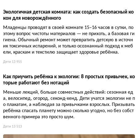
50+ вещей для идеального road trip с детьми: полный че
к-лист для нервов и комфорта родителей
Долгая дорога с детьми — это не романтика, а битва за выж
ивание. План прост: закупиться гаджетами, органайзерами и
влажными салфетками так, чтобы доехать счастливыми и отд
охнувшими. Или хотя бы просто доехать.
9 280