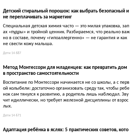
Как приучить ребёнка к экологии: 8 простых привычек, ко
торые работают без нотаций
Меньше лекций, больше совместных действий: сезонная ед
а, велосипед, огород, секонд-хенд. Дети учатся экологии не п
о плакатам, а наблюдая за привычками взрослых. Призывать
ребёнка спасать планету можно сколько угодно, но без собст
венного примера это просто шум.
Дети
13 513