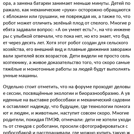
ора, а замена батареи занимает меньше минуты. Детей по
ражало, как механические «руки» осторожно обращаются
с яблоками или грушами, не повреждая их, а также то, что
робот может отличить зелёный плод от спелого. Многие р
ебята задавали вопрос: «А он умеет есть?», на что инжене
ры с улыбкой отвечали, что пока нет, но кто знает, что буд
ет через десять лет. Хотя этот робот создан для сельского
хозяйства, его внешний вид и плавные движения заворажи
вали зрителей всех возрастов. Дети видели не просто сель
хозтехнику, а живое доказательство того, что скоро самые
тяжёлые и монотонные работы за людей будут выполнять
умные машины.
Отдельно стоит отметить, что на форуме проходят деловы
е сессии, посвящённые экологии и биоразнообразию. А ув
иденные на выставке робособаки и механический садовни
к оставляют надежду, что будущее, где технологии помога
ют и людям, и животным, наступит совсем скоро. Многие
родители, покидая ПМЭФ, отмечали: дети не хотели уходи
ть от стендов с роботами, просили сфотографироваться с
робособакой и расспрашивали, где можно купить такую ж