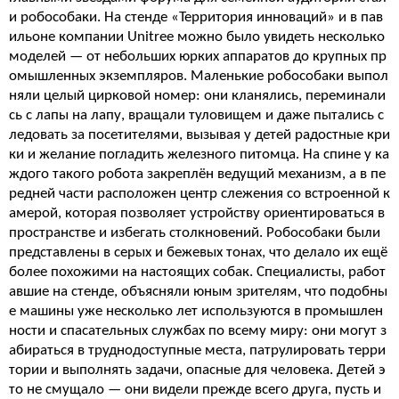
и робособаки. На стенде «Территория инноваций» и в пав
ильоне компании Unitree можно было увидеть несколько
моделей — от небольших юрких аппаратов до крупных пр
омышленных экземпляров. Маленькие робособаки выпол
няли целый цирковой номер: они кланялись, переминали
сь с лапы на лапу, вращали туловищем и даже пытались с
ледовать за посетителями, вызывая у детей радостные кри
ки и желание погладить железного питомца. На спине у ка
ждого такого робота закреплён ведущий механизм, а в пе
редней части расположен центр слежения со встроенной к
амерой, которая позволяет устройству ориентироваться в
пространстве и избегать столкновений. Робособаки были
представлены в серых и бежевых тонах, что делало их ещё
более похожими на настоящих собак. Специалисты, работ
авшие на стенде, объясняли юным зрителям, что подобны
е машины уже несколько лет используются в промышлен
ности и спасательных службах по всему миру: они могут з
абираться в труднодоступные места, патрулировать терри
тории и выполнять задачи, опасные для человека. Детей э
то не смущало — они видели прежде всего друга, пусть и