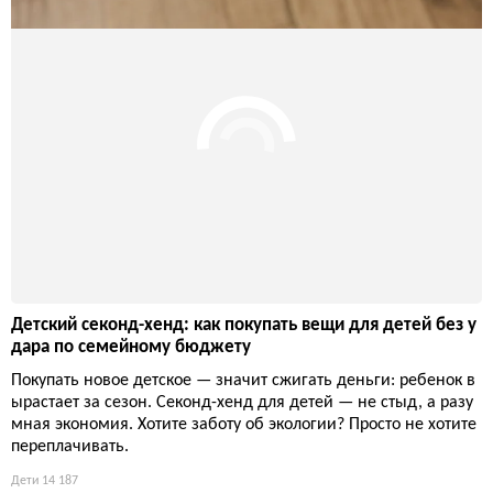
Экологичная детская комната: как создать безопасный ко
кон для новорождённого
Младенцы проводят в своей комнате 15–16 часов в сутки, по
этому вопрос чистоты материалов — не прихоть, а базовая ги
гиена. Обычный ремонт может превратить детскую в источн
ик токсичных испарений, и только осознанный подход к меб
ели, краскам и текстилю защищает здоровье ребёнка.
Дети
13 955