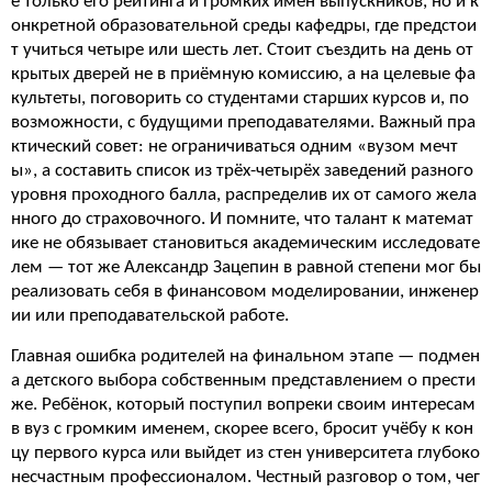
е только его рейтинга и громких имён выпускников, но и к
онкретной образовательной среды кафедры, где предстои
т учиться четыре или шесть лет. Стоит съездить на день от
крытых дверей не в приёмную комиссию, а на целевые фа
культеты, поговорить со студентами старших курсов и, по
возможности, с будущими преподавателями. Важный пра
ктический совет: не ограничиваться одним «вузом мечт
ы», а составить список из трёх-четырёх заведений разного
уровня проходного балла, распределив их от самого жела
нного до страховочного. И помните, что талант к математ
ике не обязывает становиться академическим исследовате
лем — тот же Александр Зацепин в равной степени мог бы
реализовать себя в финансовом моделировании, инженер
ии или преподавательской работе.
Главная ошибка родителей на финальном этапе — подмен
а детского выбора собственным представлением о прести
же. Ребёнок, который поступил вопреки своим интересам
в вуз с громким именем, скорее всего, бросит учёбу к кон
цу первого курса или выйдет из стен университета глубоко
несчастным профессионалом. Честный разговор о том, чег