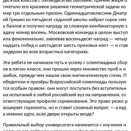
десятых классов с пятьюдесятью баллами, причём жюри о
тметило его красивое решение геометрической задачи но
мер три отдельным призом. Одиннадцатиклассник Дмитр
ий Гришко из пятьдесят седьмой школы набрал сорок сем
ь баллов и получил награду за сложную комбинаторную з
адачу номер восемь. Московская команда в целом выступ
ила феноменально, завоевав восемьдесят наград — четыр
надцать побед и шестьдесят шесть призовых мест — и став
лидером во всех возрастных категориях.
Эти ребята не начинали путь к успеху с олимпиадных сбор
ов в пятом классе, они прошли через множество проб и о
шибок, прежде чем нашли свою математическую стезю. П
обедители и призёры Всероссийской олимпиады пользую
тся особым правом: они могут поступить без вступительн
ых испытаний в любой российский вуз на направления, со
ответствующие профилю соревнования. Это право резко р
асширяет горизонты, но и ставит сложный вопрос — а куд
а именно идти, если двери открыты везде?
Правильный выбор университета начинается с изучения н