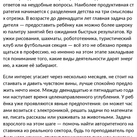
ответов на неудобные вопросы. Наиболее продуктивная ст
ратегия начинается с разделения детства на три смысловы
х отрезка. В возрасте до двенадцати лет главная задача ро
дителя — предоставить ребёнку как можно более широку
ю палитру занятий без ожидания быстрых результатов. Кр
ужки рисования, шахматы, робототехника, туристический
клуб или футбольная секция — всё это не обязано превра
щаться в профессию, но именно на этом этапе закладывае
тся понимание того, какие виды деятельности дарят энерг
ию, а какие её забирают.
Если интерес угасает через несколько месяцев, не стоит на
стаивать и давить чувством вины, лучше спокойно предло
жить нечто иное. Между двенадцатью и пятнадцатью года
ми наступает время целенаправленного углубления. У реб
ёнка уже проявляются явные предпочтения: он может час
ами возиться с электроникой, решать задачи по математи
ке, писать рассказы или ухаживать за животными. Задача
взрослого на этом шаге — помочь найти авторитетного на
ставника из реального сектора, будь то преподаватель про