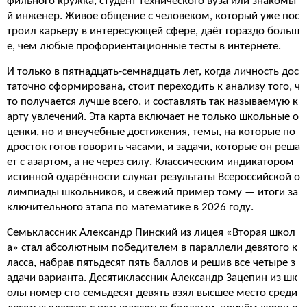
фильного кружка, студент технического вуза или знакомы
й инженер. Живое общение с человеком, который уже пос
троил карьеру в интересующей сфере, даёт гораздо больш
е, чем любые профориентационные тесты в интернете.
И только в пятнадцать-семнадцать лет, когда личность дос
таточно сформирована, стоит переходить к анализу того, ч
то получается лучше всего, и составлять так называемую к
арту увлечений. Эта карта включает не только школьные о
ценки, но и внеучебные достижения, темы, на которые по
дросток готов говорить часами, и задачи, которые он реша
ет с азартом, а не через силу. Классическим индикатором
истинной одарённости служат результаты Всероссийской о
лимпиады школьников, и свежий пример тому — итоги за
ключительного этапа по математике в 2026 году.
Семьклассник Александр Пинский из лицея «Вторая школ
а» стал абсолютным победителем в параллели девятого к
ласса, набрав пятьдесят пять баллов и решив все четыре з
адачи варианта. Десятиклассник Александр Зацепин из шк
олы номер сто семьдесят девять взял высшее место среди