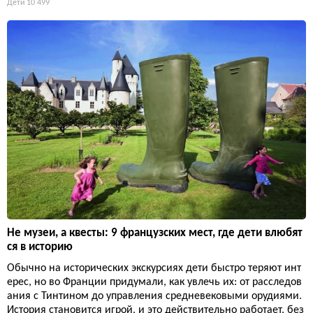
Дети
10 499
Не музеи, а квесты: 9 французских мест, где дети влюбят
ся в историю
Обычно на исторических экскурсиях дети быстро теряют инт
ерес, но во Франции придумали, как увлечь их: от расследов
ания с Тинтином до управления средневековыми орудиями.
История становится игрой, и это действительно работает, без