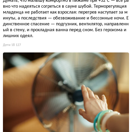
Думать, что малышу комфортно в пижаме при +32°C — всё ра
вно что надеяться согреться в сауне шубой. Терморегуляция
младенца не работает как взрослая: перегрев наступает за м
инуты, а последствия — обезвоживание и бессонные ночи. Е
динственное спасение — подгузник, вентилятор, направленн
ый в стену, и прохладная ванна перед сном. Без героизма и
лишних одеял.
Дети
18 127