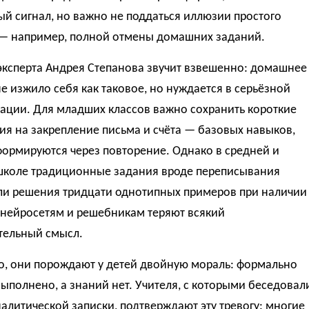
й сигнал, но важно не поддаться иллюзии простого
— например, полной отмены домашних заданий.
эксперта Андрея Степанова звучит взвешенно: домашнее
е изжило себя как таковое, но нуждается в серьёзной
ации. Для младших классов важно сохранить короткие
я на закрепление письма и счёта — базовых навыков,
формируются через повторение. Однако в средней и
школе традиционные задания вроде переписывания
или решения тридцати однотипных примеров при наличии
 нейросетям и решебникам теряют всякий
тельный смысл.
го, они порождают у детей двойную мораль: формально
ыполнено, а знаний нет. Учителя, с которыми беседовал
алитической записки, подтверждают эту тревогу: многие