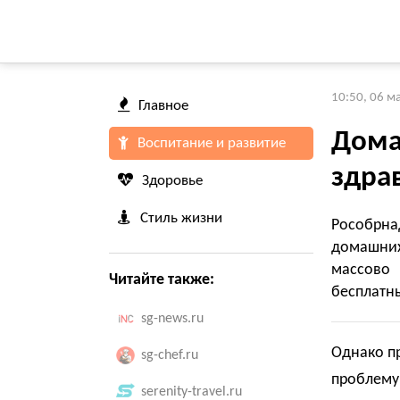
10:50, 06 м
Главное
Дома
Воспитание и развитие
здра
Здоровье
Стиль жизни
Рособрна
домашних
массово 
Читайте также:
бесплатны
sg-news.ru
Однако п
sg-chef.ru
проблему,
serenity-travel.ru