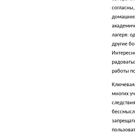
согласны,
домашних
академиче
лагеря: о
другие бо
Интересн
радоватьс
работы п
Ключевая
многих уч
следствия
бессмысле
запрещать
пользоват