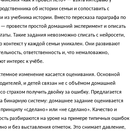
чинения «как я провёл лето» — взять интервью у
родственника об истории семьи и сопоставить с
 из учебника истории. Вместо пересказа параграфа по
 — провести простой домашний эксперимент и описать
ьтаты. Такие задания невозможно списать с нейросети,
о контекст у каждой семьи уникален. Они развивают
ельность, ответственность и, что немаловажно,
т интерес к учёбе.
истемное изменение касается оценивания. Основной
родителей, и детей связан не с объёмом домашней
 со страхом получить двойку за ошибку. Предлагается
на бинарную систему: домашнее задание оценивается
 принципу «сделано» или «не сделано». Качество и
ость разбираются на уроке на примере типичных ошибок
о и без выставления отметок. Это снимает давление,