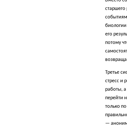
Вместо со
старшего 
событиями
биологии
его резул
потому чт
самостоят
возвращаю
Третье с
стресс и 
работы, а
перейти 
только по
правильн
— анонимн