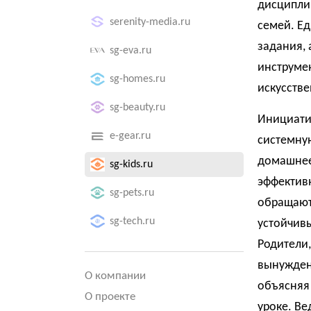
дисципли
serenity-media.ru
семей. Е
задания, 
sg-eva.ru
инструме
sg-homes.ru
искусстве
sg-beauty.ru
Инициати
e-gear.ru
системную
домашнее
sg-kids.ru
эффектив
sg-pets.ru
обращаютс
sg-tech.ru
устойчив
Родители,
вынуждены
О компании
объясняя 
О проекте
уроке. Ве