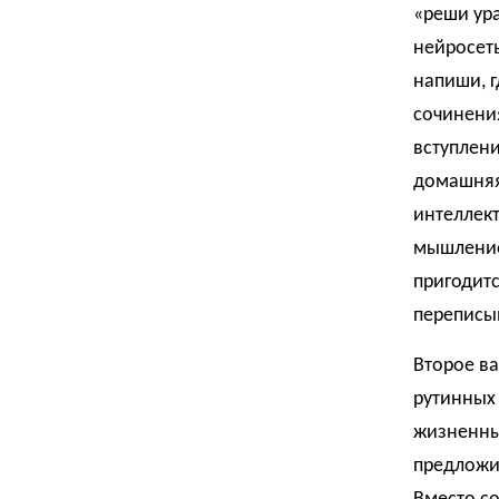
«реши ур
нейросеть
напиши, г
сочинения
вступлени
домашняя
интеллек
мышление 
пригодитс
переписы
Второе в
рутинных
жизненны
предложи