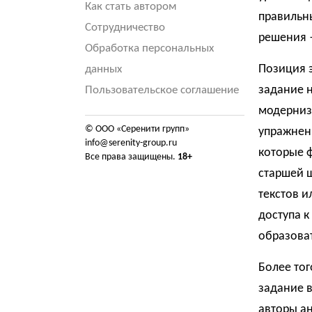
Как стать автором
правильны
Сотрудничество
решения 
Обработка персональных
Позиция 
данных
задание н
Пользовательское соглашение
модерниз
© ООО «Серенити групп»
упражнени
info@serenity-group.ru
которые 
Все права защищены.
18+
старшей 
текстов 
доступа к
образова
Более то
задание в
авторы ан