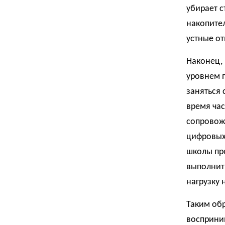
убирает с
накопител
устные от
Наконец, 
уровнем 
заняться 
время час
сопровожд
цифровых 
школы пр
выполнить
нагрузку 
Таким об
восприним