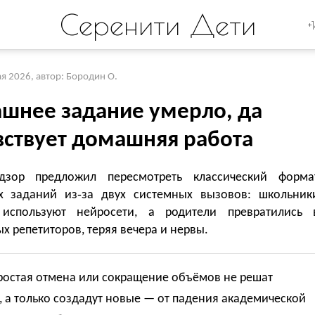
Серенити Дети
+
ая 2026
,
автор: Бородин О.
шнее задание умерло, да
вствует домашняя работа
дзор предложил пересмотреть классический форма
 заданий из‑за двух системных вызовов: школьник
используют нейросети, а родители превратились 
х репетиторов, теряя вечера и нервы.
ростая отмена или сокращение объёмов не решат
 а только создадут новые — от падения академической