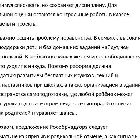
тимул списывать, но сохраняет дисциплину. Для
ьной оценки остаются контрольные работы в классе,
веты и проекты.
важно решить проблему неравенства. В семьях с высоки
поддержки дети и без домашних заданий найдут, чем
с пользой. В неблагополучных же семьях освободившеес
то уходит в никуда. Поэтому реформа должна
аться развитием бесплатных кружков, секций и
наставников при школах, а также организацией в здани
остранства самоподготовки, где любой ребёнок может
 уроки под присмотром педагога-тьютора. Это снизит
на родителей и уравняет шансы.
разом, предложение Рособрнадзора следует
ать не как призыв к радикальной отмене, а как сигнал к