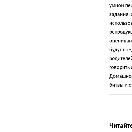
умной пе
задания, 
использов
репродукц
оценивани
будут вне
родителей
говорить 
Домашнее 
битвы и 
Читайт