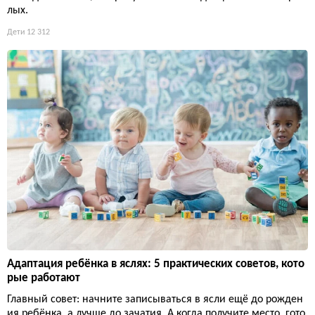
лых.
Дети
12 312
Адаптация ребёнка в яслях: 5 практических советов, кото
рые работают
Главный совет: начните записываться в ясли ещё до рожден
ия ребёнка, а лучше до зачатия. А когда получите место, гото