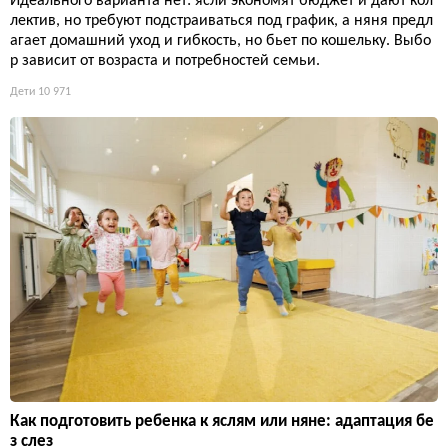
Идеального варианта нет: ясли экономят бюджет и дают кол
лектив, но требуют подстраиваться под график, а няня предл
агает домашний уход и гибкость, но бьет по кошельку. Выбо
р зависит от возраста и потребностей семьи.
Дети
10 971
Как подготовить ребенка к яслям или няне: адаптация бе
з слез