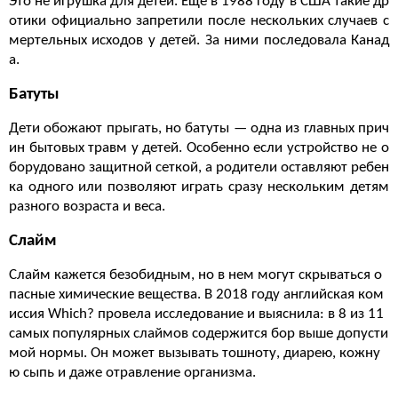
Это не игрушка для детей. Еще в 1988 году в США такие др
отики официально запретили после нескольких случаев с
мертельных исходов у детей. За ними последовала Канад
а.
Батуты
Дети обожают прыгать, но батуты — одна из главных прич
ин бытовых травм у детей. Особенно если устройство не о
борудовано защитной сеткой, а родители оставляют ребен
ка одного или позволяют играть сразу нескольким детям
разного возраста и веса.
Слайм
Слайм кажется безобидным, но в нем могут скрываться о
пасные химические вещества. В 2018 году английская ком
иссия Which? провела исследование и выяснила: в 8 из 11
самых популярных слаймов содержится бор выше допусти
мой нормы. Он может вызывать тошноту, диарею, кожну
ю сыпь и даже отравление организма.