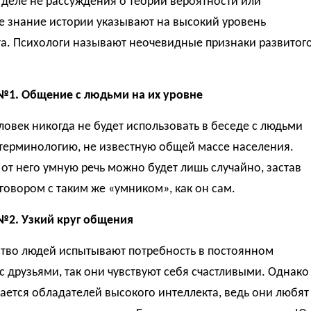
деле не рассуждения о теории вероятности или
е знание истории указывают на высокий уровень
та. Психологи называют неочевидные признаки развитог
№1. Общение с людьми на их уровне
овек никогда не будет использовать в беседе с людьми
терминологию, не известную общей массе населения.
от него умную речь можно будет лишь случайно, застав
зговором с таким же «умником», как он сам.
№2. Узкий круг общения
тво людей испытывают потребность в постоянном
 друзьями, так они чувствуют себя счастливыми. Однако
сается обладателей высокого интеллекта, ведь они любят