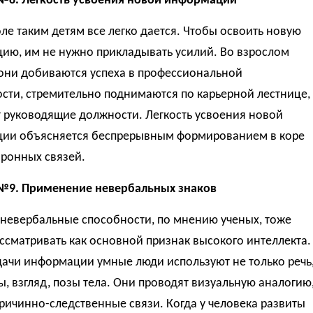
№8. Легкость усвоения новой информации
ле таким детям все легко дается. Чтобы освоить новую
ию, им не нужно прикладывать усилий. Во взрослом
 они добиваются успеха в профессиональной
сти, стремительно поднимаются по карьерной лестнице,
 руководящие должности. Легкость усвоения новой
ии объясняется беспрерывным формированием в коре
йронных связей.
№9. Применение невербальных знаков
 невербальные способности, по мнению ученых, тоже
сматривать как основной признак высокого интеллекта.
дачи информации умные люди используют не только речь
ы, взгляд, позы тела. Они проводят визуальную аналогию
ричинно-следственные связи. Когда у человека развиты