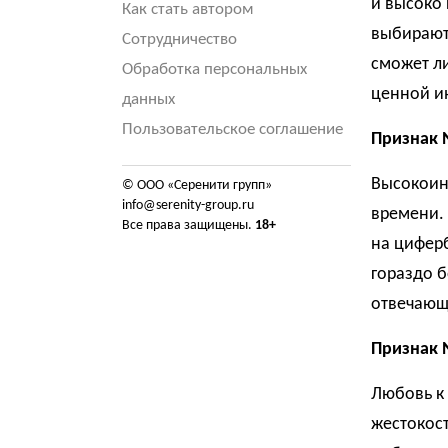
и высоко 
Как стать автором
выбирают 
Сотрудничество
сможет л
Обработка персональных
ценной и
данных
Пользовательское соглашение
Признак 
Высокоин
© ООО «Серенити групп»
info@serenity-group.ru
времени. 
Все права защищены.
18+
на циферб
гораздо б
отвечающ
Признак 
Любовь к 
жестокост