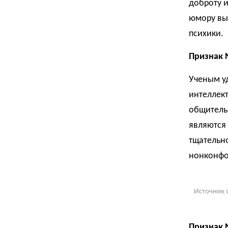
доброту и
юмору вы
психики.
Признак 
Ученым уд
интеллек
общитель
являются
тщательн
нонконфо
Источник 
Признак 