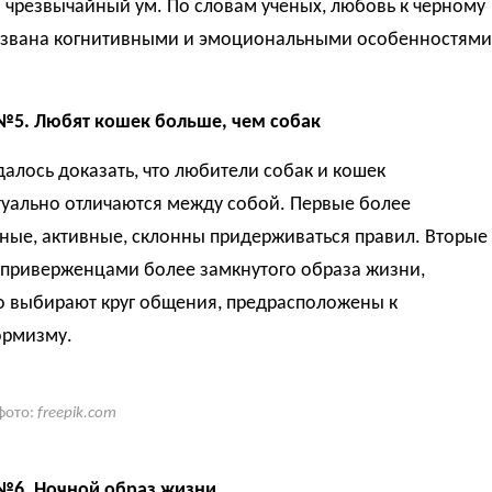
 чрезвычайный ум. По словам ученых, любовь к черному
звана когнитивными и эмоциональными особенностями
№5. Любят кошек больше, чем собак
алось доказать, что любители собак и кошек
туально отличаются между собой. Первые более
ные, активные, склонны придерживаться правил. Вторые
 приверженцами более замкнутого образа жизни,
о выбирают круг общения, предрасположены к
рмизму.
фото:
freepik.com
№6. Ночной образ жизни