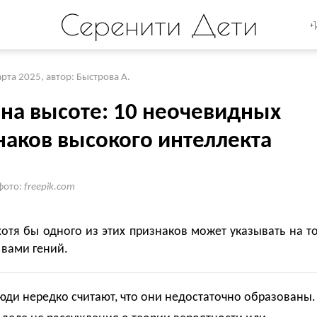
Серенити Дети
+
арта 2025
,
автор: Быстрова А.
 на высоте: 10 неочевидных
наков высокого интеллекта
фото:
freepik.com
отя бы одного из этих признаков может указывать на то
 вами гений.
ди нередко считают, что они недостаточно образованы.