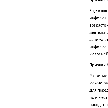
Признак 
Еще в шко
информац
возрасте
деятельно
занимают
информац
мозга не
Признак 
Развитые
можно рас
Для пере
но и жест
находят п