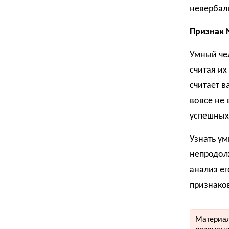
невербаль
Признак 
Умный чел
считая их
считает в
вовсе не 
успешных
Узнать ум
непродол
анализ ег
признаков
Материал