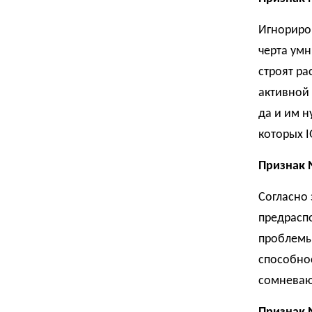
Игнориро
черта умн
строят ра
активной 
да и им н
которых I
Признак 
Согласно
предрасп
проблемы
способнос
сомневают