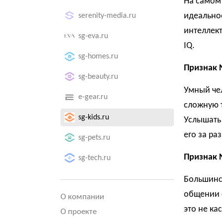
На самом 
идеально
serenity-media.ru
интеллек
sg-eva.ru
IQ.
sg-homes.ru
Признак 
sg-beauty.ru
Умный чел
e-gear.ru
сложную 
sg-kids.ru
Услышать 
его за ра
sg-pets.ru
Признак 
sg-tech.ru
Большинс
общении с
О компании
это не ка
О проекте