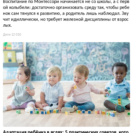
Воспитание по Монтессори начинается не со школы, а с перв
ой колыбели: достаточно организовать среду так, чтобы ребе
нок сам тянулся к развитию, а родитель лишь наблюдал. Зву
чит идиллически, но требует железной дисциплины от взрос
лых.
Дети
12 010
Адаптация ребёнка в яслях: 5 практических советов, кото