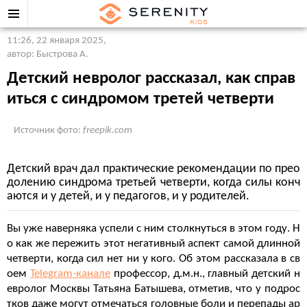
11:26, 22 января 2025
,
автор: Быстрова А.
Детский невролог рассказал, как справ
иться с синдромом третей четверти
Источник фото:
freepik.com
Детский врач дал практические рекомендации по прео
долению синдрома третьей четверти, когда силы конч
аются и у детей, и у педагогов, и у родителей.
Вы уже наверняка успели с ним столкнуться в этом году. Н
о как же пережить этот негативный аспект самой длинной
четверти, когда сил нет ни у кого. Об этом рассказала в св
оем
Telegram-канале
профессор, д.м.н., главный детский н
евролог Москвы Татьяна Батышева, отметив, что у подрос
тков даже могут отмечаться головные боли и перепады ар