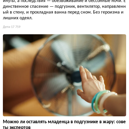
инуты, а последствия — обезвоживание и бессонные ночи. Е
динственное спасение — подгузник, вентилятор, направленн
ый в стену, и прохладная ванна перед сном. Без героизма и
лишних одеял.
Дети
17 759
Можно ли оставлять младенца в подгузнике в жару: сове
ты экспертов