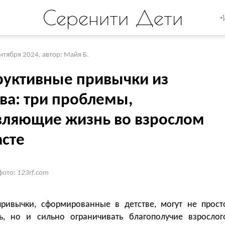
Серенити Дети
+
ентября 2024
,
автор: Майя Б.
руктивные привычки из
тва: три проблемы,
вляющие жизнь во взрослом
асте
фото:
123rf.com
привычки, сформированные в детстве, могут не прост
ь, но и сильно ограничивать благополучие взрослог