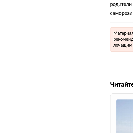
родители
самореал
Материал
рекоменд
лечащим 
Читайт