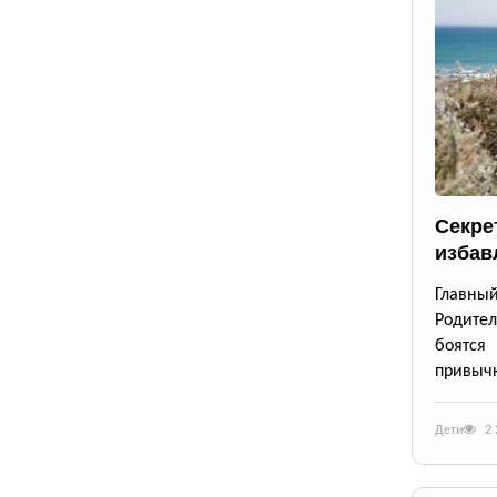
Секре
избав
Главны
Родител
боятся
привычк
Дети
2 