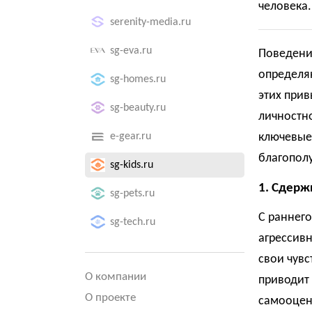
человека.
serenity-media.ru
sg-eva.ru
Поведение
определя
sg-homes.ru
этих прив
sg-beauty.ru
личностно
e-gear.ru
ключевые 
благопол
sg-kids.ru
1. Сдерж
sg-pets.ru
С раннего
sg-tech.ru
агрессивн
свои чувс
О компании
приводит 
О проекте
самооценк