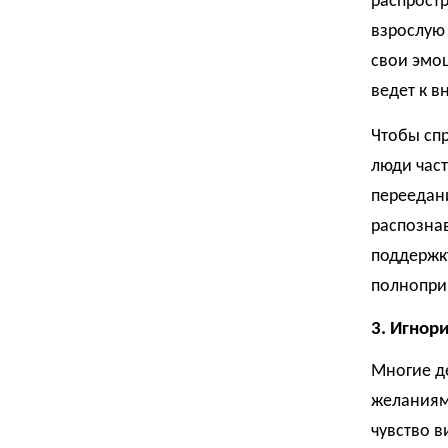
распростр
взрослую 
свои эмоц
ведет к в
Чтобы сп
люди част
переедани
распознав
поддержк
полнопри
3. Игнор
Многие де
желаниям 
чувство 