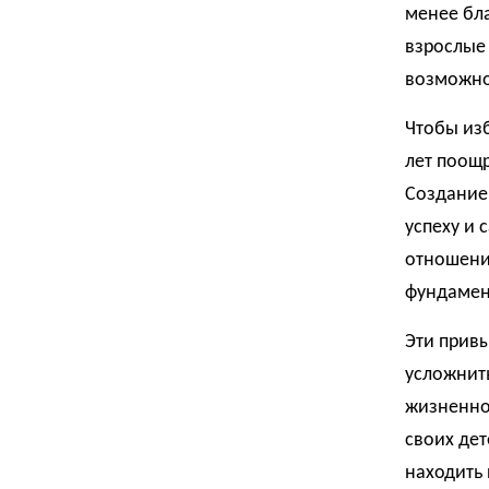
менее бла
взрослые 
возможно
Чтобы изб
лет поощр
Создание 
успеху и
отношени
фундамен
Эти привы
усложнить
жизненно
своих дет
находить 