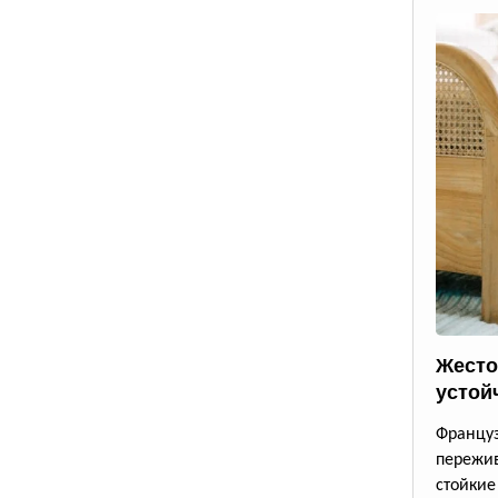
Жесто
устой
Францу
пережи
стойки