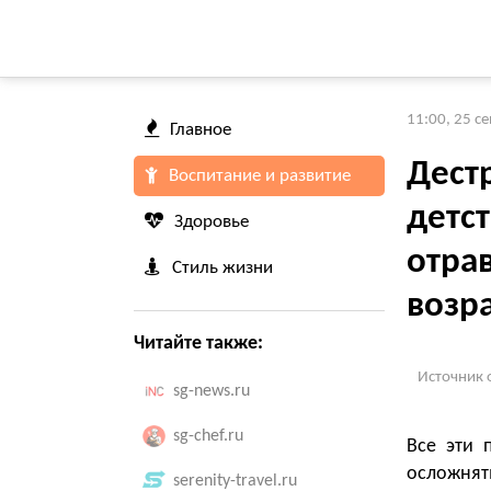
11:00, 25 с
Главное
Дест
Воспитание и развитие
детс
Здоровье
отра
Стиль жизни
возр
Читайте также:
Источник 
sg-news.ru
sg-chef.ru
Все эти 
осложнят
serenity-travel.ru