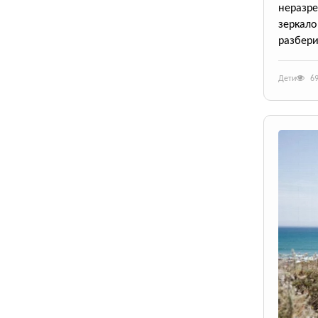
неразр
зеркал
разбери
Дети
6