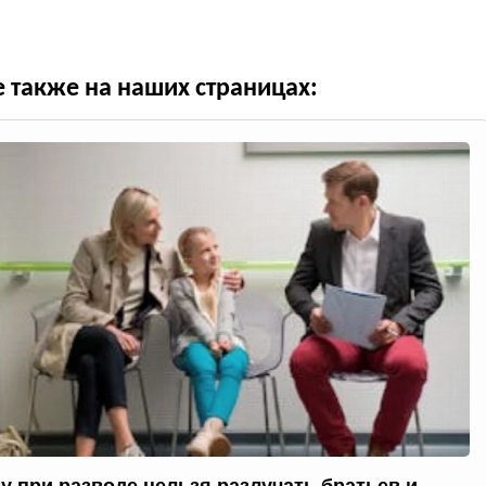
е также на наших страницах:
у при разводе нельзя разлучать братьев и