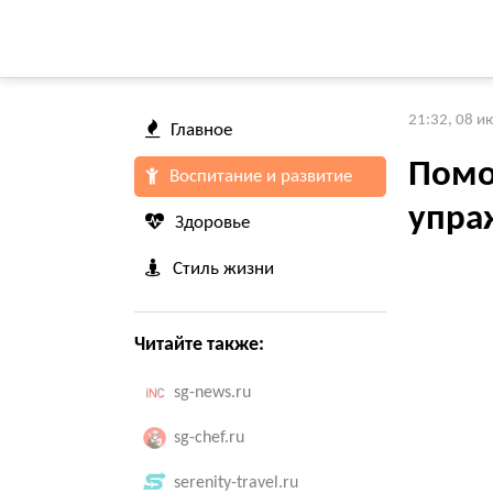
21:32, 08 и
Главное
Помо
Воспитание и развитие
упра
Здоровье
Стиль жизни
Читайте также:
sg-news.ru
sg-chef.ru
serenity-travel.ru