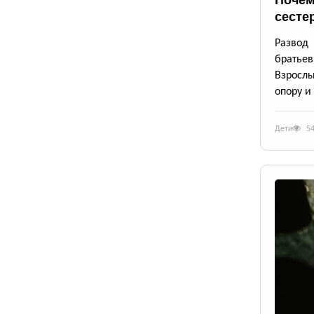
сесте
Развод
братьев
Взрослы
опору и
Дети
5