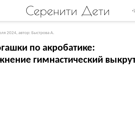
Серенити Дети
+
юля 2024
,
автор: Быстрова А.
гашки по акробатике:
жнение гимнастический выкру