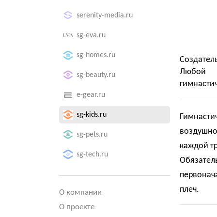
serenity-media.ru
sg-eva.ru
sg-homes.ru
Создател
Любой 
sg-beauty.ru
гимнастич
e-gear.ru
sg-kids.ru
Гимнастич
воздушно
sg-pets.ru
каждой т
sg-tech.ru
Обязател
первонача
плеч.
О компании
О проекте