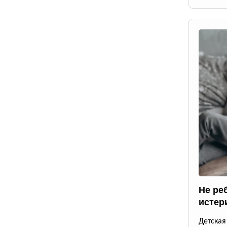
Не ре
истер
Детская