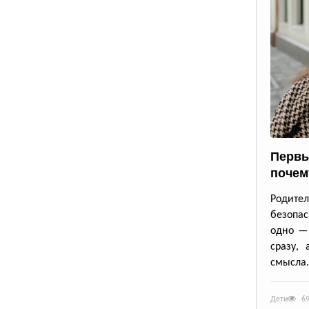
Первы
почем
Родител
безопас
одно — 
сразу,
смысла.
Дети
6