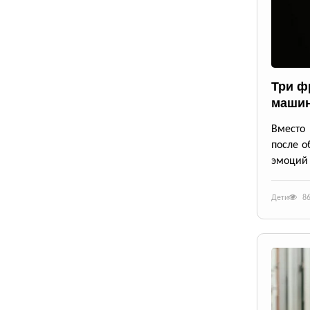
Три ф
маши
Вместо 
после о
эмоций 
Дети
8