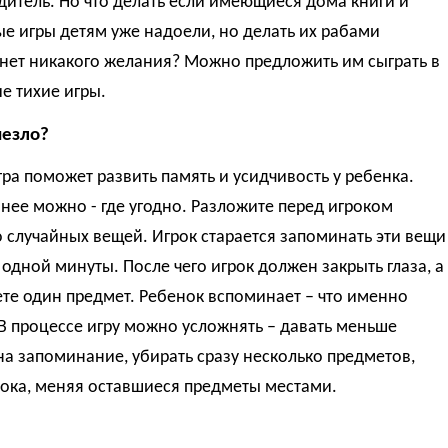
итель. Но что делать если имеющиеся дома книги и
е игры детям уже надоели, но делать их рабами
 нет никакого желания? Можно предложить им сыграть в
е тихие игры.
чезло?
ра поможет развить память и усидчивость у ребенка.
 нее можно - где угодно. Разложите перед игроком
 случайных вещей. Игрок старается запоминать эти вещи
 одной минуты. После чего игрок должен закрыть глаза, а
те один предмет. Ребенок вспоминает – что именно
В процессе игру можно усложнять – давать меньше
а запоминание, убирать сразу несколько предметов,
рока, меняя оставшиеся предметы местами.