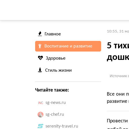
10:55, 31 м
Главное
5 тих
Воспитание и развитие
дошк
Здоровье
Стиль жизни
Источник 
Читайте также:
Все они 
развитие
sg-news.ru
sg-chef.ru
Провести 
serenity-travel.ru