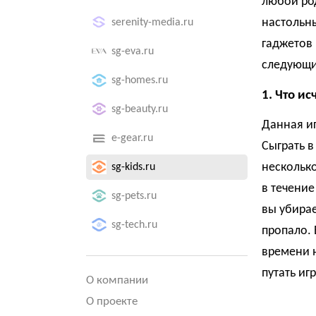
любой род
настольны
serenity-media.ru
гаджетов
sg-eva.ru
следующи
sg-homes.ru
1. Что ис
sg-beauty.ru
Данная иг
e-gear.ru
Сыграть в
несколько
sg-kids.ru
в течение
sg-pets.ru
вы убирае
sg-tech.ru
пропало. 
времени н
путать иг
О компании
О проекте