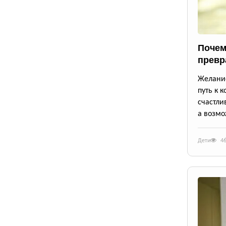
Почем
превр
Желание
путь к 
счастли
а возмо
Дети
4