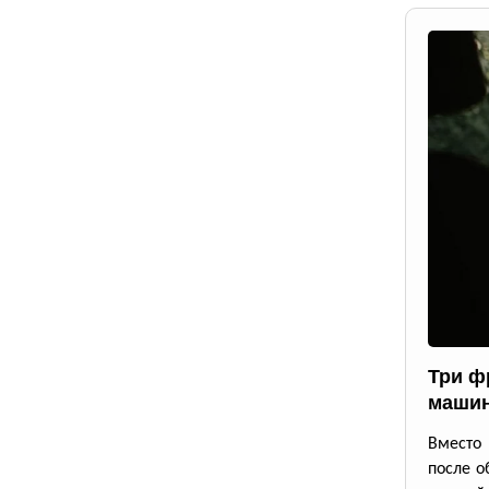
Три ф
маши
Вместо 
после о