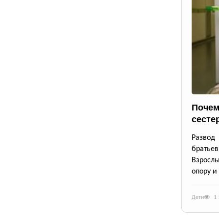
Почем
сесте
Развод
братьев
Взрослы
опору и
Дети
1 