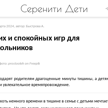
Серенити Дети
+
арта 2024
,
автор: Быстрова А.
их и спокойных игр для
ольников
фото:
prostooleh on Freepik
подарят родителям драгоценные минуты тишины, а детя
 и увлекательное времяпровождение.
хоть немного времени в тишине в семье с детьми мечтае