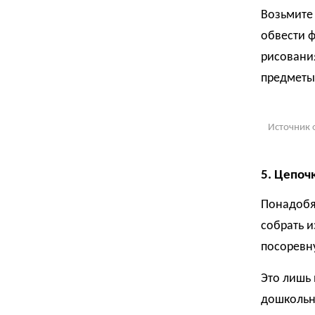
Возьмите
обвести ф
рисования
предметы 
Источник 
5. Цепочк
Понадобя
собрать и
посоревну
Это лишь 
дошкольн