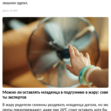
лишних одеял.
Дети
15 045
Можно ли оставлять младенца в подгузнике в жару: сове
ты экспертов
В жару родители склонны раздевать младенца догола, но экс
перты предупреждают: даже при 26°C стоит оставить хотя бы