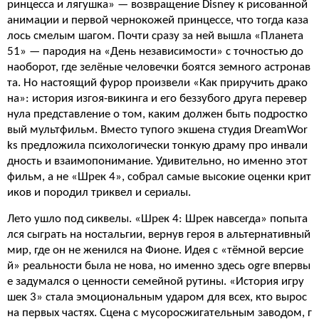
ринцесса и лягушка» — возвращение Disney к рисованной
анимации и первой чернокожей принцессе, что тогда каза
лось смелым шагом. Почти сразу за ней вышла «Планета
51» — пародия на «День независимости» с точностью до
наоборот, где зелёные человечки боятся земного астронав
та. Но настоящий фурор произвели «Как приручить драко
на»: история изгоя-викинга и его беззубого друга перевер
нула представление о том, каким должен быть подростко
вый мультфильм. Вместо тупого экшена студия DreamWor
ks предложила психологически тонкую драму про инвали
дность и взаимопонимание. Удивительно, но именно этот
фильм, а не «Шрек 4», собрал самые высокие оценки крит
иков и породил триквел и сериалы.
Лето ушло под сиквелы. «Шрек 4: Шрек навсегда» попыта
лся сыграть на ностальгии, вернув героя в альтернативный
мир, где он не женился на Фионе. Идея с «тёмной версие
й» реальности была не нова, но именно здесь ogre впервы
е задумался о ценности семейной рутины. «История игру
шек 3» стала эмоциональным ударом для всех, кто вырос
на первых частях. Сцена с мусоросжигательным заводом, г