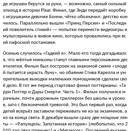
де игрушки берутся за руки, — возможно, самый сильный
эпизод в истории Pixar. Финал, где Энди передаёт коробку
с игрушками девочке Бонни, чётко обозначил: детство кон
чилось. Параллельно вышли «Принц Персии» и «Последн
ий повелитель стихий» — попытки перенести видеоигры и
мультсериалы в живое кино, которые провалились при вс
ей пафосной постановке.
Осенью случилось «Гадкий я». Мало кто тогда догадывалс
я, что жёлтые миньоны станут главными персонажами дес
ятилетия. Фильм был построен на знакомой схеме «злоде
й пытается украсть Луну», но обаяние Стива Карелла и ум
орительные выходки маленьких помощников сделали сво
ё дело. В тот же период стартовал финал поттерианы: «Га
рри Поттер и Дары Смерти: Часть 1». Фильм получился м
рачным, почти дорожным триллером без школы и уроко
в, зато с бесконечной тревогой. Это был первый раз, когда
детей всерьёз заставили переживать не из-за экзаменов, а
из-за конца света. В декабре вышли сразу две мощные лен
ты — «Рапунцель: Запутанная история» (любопытно, что 2
010 дал двух принцесс) и «Мегамозг». Последний высмеи