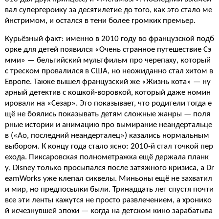
вал супергероику за десятилетие до того, как это стало ме
йнстримом, и остался в тени более громких премьер.
Курьёзный факт: именно в 2010 году во французской подб
орке для детей появился «Очень странное путешествие Сэ
мми» — бельгийский мультфильм про черепаху, который
с треском провалился в США, но неожиданно стал хитом в
Европе. Также вышел французский же «Жизнь кота» — ну
арный детектив с кошкой-воровкой, который даже номин
ировали на «Сезар». Это показывает, что родители тогда е
щё не боялись показывать детям сложные жанры — поля
рные истории и анимацию про вымирание неандертальце
в («Ао, последний неандерталец») казались нормальным
выбором. К концу года стало ясно: 2010-й стал точкой пер
ехода. Пиксаровская полнометражка ещё держала планк
у, Disney только просыпался после затяжного кризиса, а Dr
eamWorks уже клепал сиквелы. Миньоны ещё не захватил
и мир, но предпосылки были. Тринадцать лет спустя почти
все эти ленты кажутся не просто развлечением, а хронико
й исчезнувшей эпохи — когда на детском кино зарабатыва