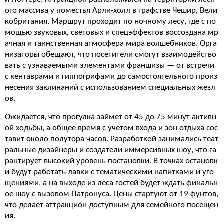
ого массива у поместья Арли-холл в графстве Чешир, Вели
кобритания. Маршрут проходит по ночному лесу, где с по
мощью звуковых, световых и спецэффектов воссоздана мр
ачная и таинственная атмосфера мира волшебников. Орга
низаторы обещают, что посетители смогут взаимодейство
вать с узнаваемыми элементами франшизы — от встречи
с кентаврами и гиппогрифами до самостоятельного произ
несения заклинаний с использованием специальных жезл
ов.
Ожидается, что прогулка займет от 45 до 75 минут активн
ой ходьбы, а общее время с учетом входа и зон отдыха сос
тавит около полутора часов. Разработкой занимались теат
ральные дизайнеры и создатели иммерсивных шоу, что га
рантирует высокий уровень постановки. В точках остановк
и будут работать лавки с тематическими напитками и уго
щениями, а на выходе из леса гостей будет ждать финальн
ое шоу с вызовом Патронуса. Цены стартуют от 19 фунтов,
что делает аттракцион доступным для семейного посещен
ия.