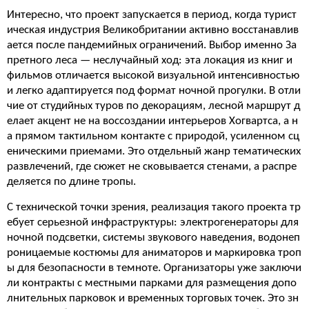
Интересно, что проект запускается в период, когда турист
ическая индустрия Великобритании активно восстанавлив
ается после пандемийных ограничений. Выбор именно За
претного леса — неслучайный ход: эта локация из книг и
фильмов отличается высокой визуальной интенсивностью
и легко адаптируется под формат ночной прогулки. В отли
чие от студийных туров по декорациям, лесной маршрут д
елает акцент не на воссоздании интерьеров Хогвартса, а н
а прямом тактильном контакте с природой, усиленном сц
еническими приемами. Это отдельный жанр тематических
развлечений, где сюжет не сковывается стенами, а распре
деляется по длине тропы.
С технической точки зрения, реализация такого проекта тр
ебует серьезной инфраструктуры: электрогенераторы для
ночной подсветки, системы звукового наведения, водонеп
роницаемые костюмы для аниматоров и маркировка троп
ы для безопасности в темноте. Организаторы уже заключи
ли контракты с местными парками для размещения допо
лнительных парковок и временных торговых точек. Это зн