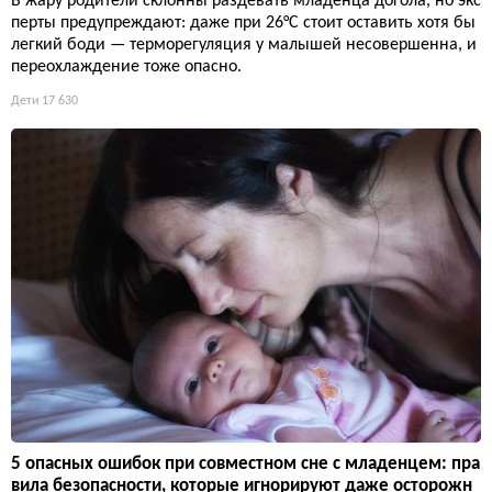
В жару родители склонны раздевать младенца догола, но экс
перты предупреждают: даже при 26°C стоит оставить хотя бы
легкий боди — терморегуляция у малышей несовершенна, и
переохлаждение тоже опасно.
Дети
17 630
5 опасных ошибок при совместном сне с младенцем: пра
вила безопасности, которые игнорируют даже осторожн