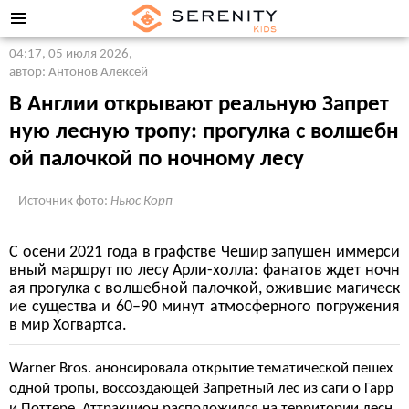
04:17, 05 июля 2026
,
автор: Антонов Алексей
В Англии открывают реальную Запрет
ную лесную тропу: прогулка с волшебн
ой палочкой по ночному лесу
Источник фото:
Ньюс Корп
С осени 2021 года в графстве Чешир запушен иммерси
вный маршрут по лесу Арли-холла: фанатов ждет ночн
ая прогулка с волшебной палочкой, ожившие магическ
ие существа и 60–90 минут атмосферного погружения
в мир Хогвартса.
Warner Bros. анонсировала открытие тематической пешех
одной тропы, воссоздающей Запретный лес из саги о Гарр
и Поттере. Аттракцион расположился на территории лесн