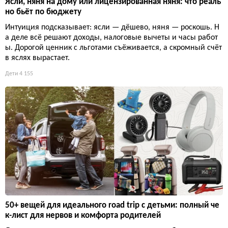
Ясли, няня на дому или лицензированная няня: что реаль
но бьёт по бюджету
Интуиция подсказывает: ясли — дёшево, няня — роскошь. Н
а деле всё решают доходы, налоговые вычеты и часы работ
ы. Дорогой ценник с льготами съёживается, а скромный счёт
в яслях вырастает.
Дети
4 155
50+ вещей для идеального road trip с детьми: полный че
к-лист для нервов и комфорта родителей