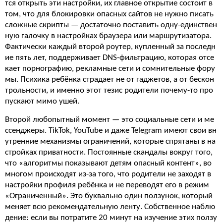
тся открыть эти настройки, их главное открытие состоит в
том, что для блокировки опасных сайтов не нужно писать
сложные скрипты — достаточно поставить одну-единствен
ную галочку в настройках браузера или маршрутизатора.
Фактически каждый второй роутер, купленный за последн
ие пять лет, поддерживает DNS-фильтрацию, которая отсе
кает порнографию, рекламные сети и сомнительные фору
мы. Психика ребёнка страдает не от гаджетов, а от бескон
трольности, и именно этот тезис родители почему-то про
пускают мимо ушей.
Второй любопытный момент — это социальные сети и ме
ссенджеры. TikTok, YouTube и даже Telegram имеют свои вн
утренние механизмы ограничений, которые спрятаны в на
стройках приватности. Постоянные скандалы вокруг того,
что «алгоритмы показывают детям опасный контент», во
многом происходят из-за того, что родители не заходят в
настройки профиля ребёнка и не переводят его в режим
«Ограниченный». Это буквально один ползунок, который
меняет всю рекомендательную ленту. Собственное наблю
дение: если вы потратите 20 минут на изучение этих ползу