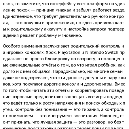
нков, то заметите, что интерфейс у всех платформ на удив
ление похож — принцип «нажал и забыл» работает везде.
Единственное, что требует действительно ручного контро
ля, — это покупки в приложениях, но здесь привязка карт
ы к родительскому аккаунту и настройка запроса подтвер
ждения решает проблему мгновенно.
Особого внимания заслуживает родительский контроль н
а игровых консолях. Xbox, PlayStation и Nintendo Switch пр
едлагают не просто блокировку по возрасту, а полноценн
ые еженедельные отчёты о том, во что играл ребёнок, как
долго и с кем общался. Парадоксально, но многие семьи
даже не подозревают, что эти данные доступны в пару кли
ков, хотя покупают дорогие консоли и дорогие игры. Вмес
то того чтобы читать эти отчёты и корректировать поведе
ние, взрослые предпочитают запрещать все игры подряд,
что ведёт только к росту напряжения и поиску обходных п
утей. Контроль без понимания — это тирания, а контроль
с пониманием — это инструмент воспитания. Наконец, ст
оит признать, что лучшая защита — это разговор, но без т
ехнической подстраховки разговор теряет почву под нога