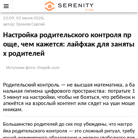
23:09, 01 июля 2026
,
автор: Громов Сергей
Настройка родительского контроля пр
още, чем кажется: лайфхак для заняты
х родителей
Источник фото:
freepik.com
Родительский контроль — не высшая математика, а ба
нальная гигиена цифрового пространства: потратьте 1
5 минут на настройки, чтобы не бояться, что ребёнок н
аткнётся на взрослый контент или сядет на уши моше
нникам.
Большинство родителей до сих пор убеждены, что настро
йка родительского контроля — это сложный ритуал, требу
ющий инженерного образования и недели свободного вре