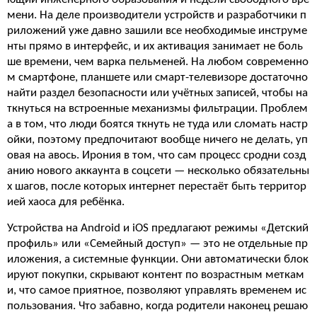
мени. На деле производители устройств и разработчики п
риложений уже давно зашили все необходимые инструме
нты прямо в интерфейс, и их активация занимает не боль
ше времени, чем варка пельменей. На любом современно
м смартфоне, планшете или смарт-телевизоре достаточно
найти раздел безопасности или учётных записей, чтобы на
ткнуться на встроенные механизмы фильтрации. Проблем
а в том, что люди боятся ткнуть не туда или сломать настр
ойки, поэтому предпочитают вообще ничего не делать, уп
овая на авось. Ирония в том, что сам процесс сродни созд
анию нового аккаунта в соцсети — несколько обязательны
х шагов, после которых интернет перестаёт быть территор
ией хаоса для ребёнка.
Устройства на Android и iOS предлагают режимы «Детский
профиль» или «Семейный доступ» — это не отдельные пр
иложения, а системные функции. Они автоматически блок
ируют покупки, скрывают контент по возрастным меткам
и, что самое приятное, позволяют управлять временем ис
пользования. Что забавно, когда родители наконец решаю