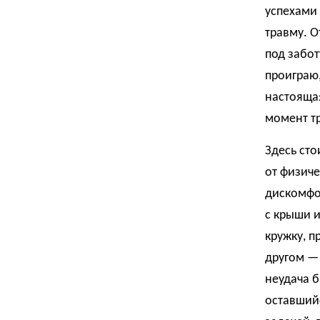
успехами 
травму. О
под забот
проиграю,
настоящая
момент т
Здесь сто
от физиче
дискомфо
с крыши и
кружку, п
другом — 
неудача б
оставшийс