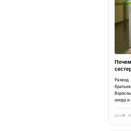
Почем
сесте
Развод
братьев
Взрослы
опору и
Дети
1