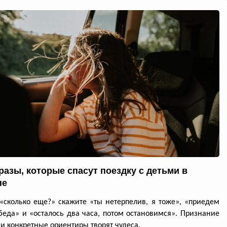
разы, которые спасут поездку с детьми в
не
«сколько еще?» скажите «ты нетерпелив, я тоже», «приедем
беда» и «осталось два часа, потом остановимся». Признание
и конкретные ориентиры творят чудеса.