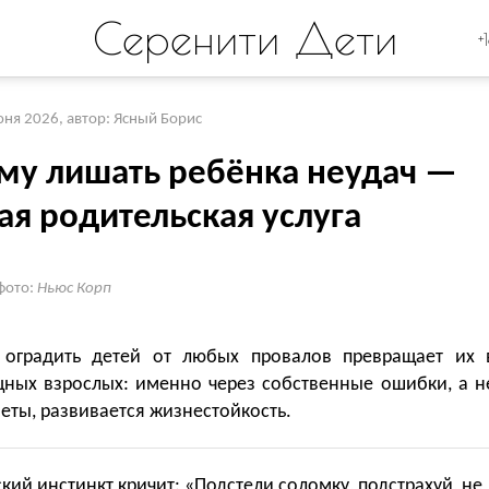
Серенити Дети
+
юня 2026
,
автор: Ясный Борис
му лишать ребёнка неудач —
ая родительская услуга
фото:
Ньюс Корп
 оградить детей от любых провалов превращает их 
ных взрослых: именно через собственные ошибки, а н
еты, развивается жизнестойкость.
кий инстинкт кричит: «Подстели соломку, подстрахуй, не