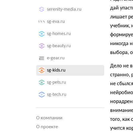
дай упаст
serenity-media.ru
лишает ре
sg-eva.ru
учебник, 
sg-homes.ru
формирует
никогда н
sg-beauty.ru
выбора, 
e-gear.ru
Дело не в
sg-kids.ru
странно, 
sg-pets.ru
не сбылся
нейробиол
sg-tech.ru
норадрен
внимание
О компании
того, как
О проекте
учится ко