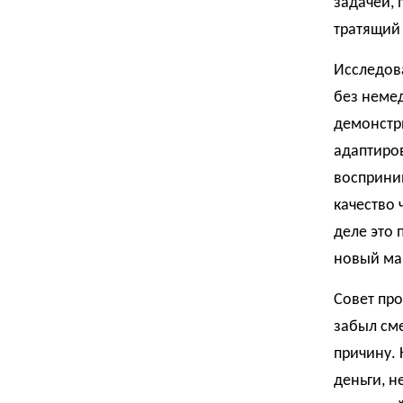
задачей, 
тратящий 
Исследов
без неме
демонстр
адаптиро
восприним
качество 
деле это 
новый ма
Совет про
забыл сме
причину.
деньги, н