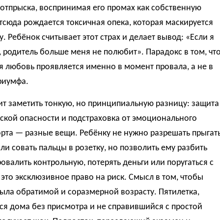
отпрыска, воспринимая его промах как собственную
тсюда рождается токсичная опека, которая маскируется
у. Ребёнок считывает этот страх и делает вывод: «Если я
 родитель больше меня не полюбит». Парадокс в том, чт
 любовь проявляется именно в момент провала, а не в
риумфа.
ит заметить тонкую, но принципиальную разницу: защита
ской опасности и подстраховка от эмоционального
рта — разные вещи. Ребёнку не нужно разрешать прыгат
ли совать пальцы в розетку, но позволить ему разбить
ровалить контрольную, потерять деньги или поругаться с
это эксклюзивное право на риск. Смысл в том, чтобы
ыла обратимой и соразмерной возрасту. Пятилетка,
я дома без присмотра и не справившийся с простой