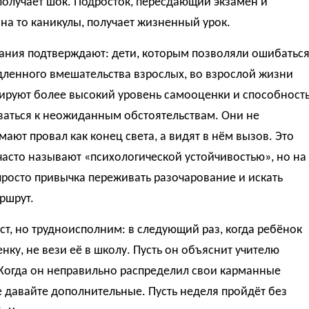
получает шок. Подросток, пересдающий экзамен и
на то каникулы, получает жизненный урок.
ания подтверждают: дети, которым позволяли ошибатьс
дленного вмешательства взрослых, во взрослой жизни
ируют более высокий уровень самооценки и способност
ваться к неожиданным обстоятельствам. Они не
ают провал как конец света, а видят в нём вызов. Это
часто называют «психологической устойчивостью», но на
просто привычка переживать разочарование и искать
ршрут.
ст, но трудноисполним: в следующий раз, когда ребёнок
нку, не вези её в школу. Пусть он объяснит учителю
 Когда он неправильно распределил свои карманные
е давайте дополнительные. Пусть неделя пройдёт без