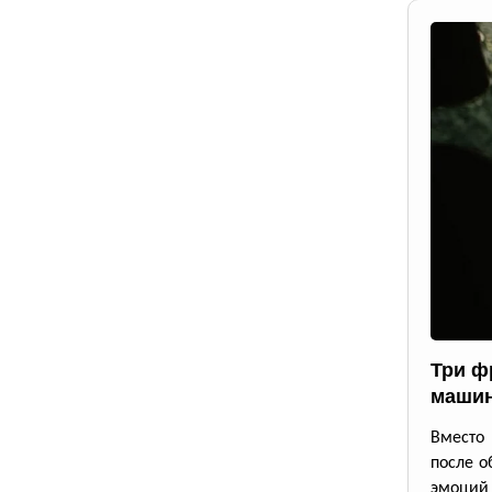
Три ф
маши
Вместо 
после о
эмоций 