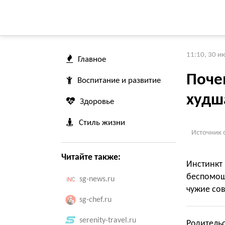
11:10, 30 и
Главное
Поче
Воспитание и развитие
худш
Здоровье
Стиль жизни
Источник 
Читайте также:
Инстинкт
беспомощ
sg-news.ru
чужие сов
sg-chef.ru
serenity-travel.ru
Родительс