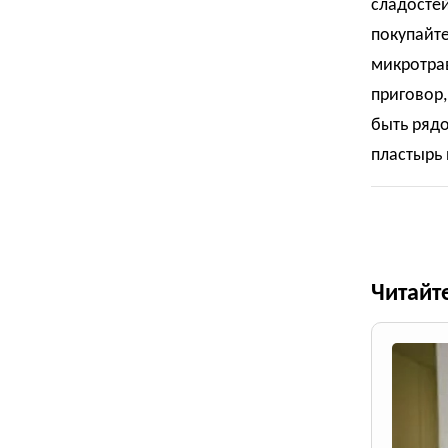
сладостей
покупайте
микротрав
приговор,
быть рядо
пластырь 
Читайт