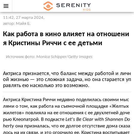
11:42, 27 марта 2024
,
автор: Майя Б.
Как работа в кино влияет на отношени
я Кристины Риччи с ее детьми
Источник фото:
Monica Schipper/Getty Images
Актриса признается, что баланс между работой и личн
ой жизнью — это сложная задача, но она старается уп
равлять ею насколько это возможно.
Актриса Кристина Риччи недавно поделилась своими мыс
лями о том, как работа на съемочной площадке «Желтых
жилетов» повлияла на ее отношения с ее двухлетней доче
рью Клеопатрой. В подкасте
Let's Be Clear with Shannen Do
herty
она призналась, что ее долгое отсутствие дома сказа
лось на их связи, и это огорчило ее. Кристина воспитывает