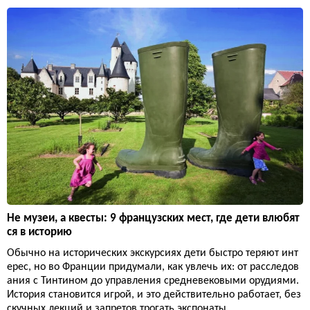
Не музеи, а квесты: 9 французских мест, где дети влюбят
ся в историю
Обычно на исторических экскурсиях дети быстро теряют инт
ерес, но во Франции придумали, как увлечь их: от расследов
ания с Тинтином до управления средневековыми орудиями.
История становится игрой, и это действительно работает, без
скучных лекций и запретов трогать экспонаты.