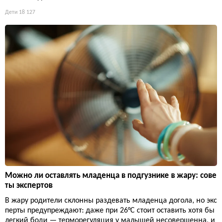
Дети
18 127
Можно ли оставлять младенца в подгузнике в жару: сове
ты экспертов
В жару родители склонны раздевать младенца догола, но экс
перты предупреждают: даже при 26°C стоит оставить хотя бы
легкий боди — терморегуляция у малышей несовершенна, и