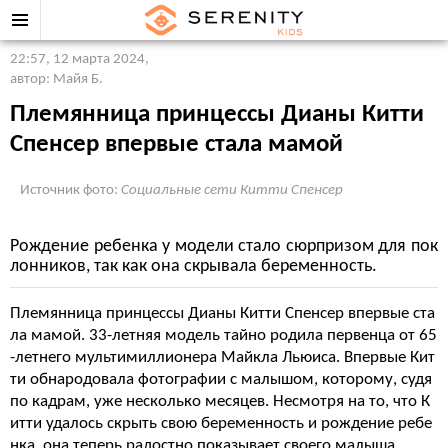
22:57, 12 марта 2024
,
автор: Майя Б.
Племянница принцессы Дианы Китти
Спенсер впервые стала мамой
Источник фото:
Социальные сети Китти Спенсер
Рождение ребенка у модели стало сюрпризом для пок
лонников, так как она скрывала беременность.
Племянница принцессы Дианы Китти Спенсер впервые ста
ла мамой. 33-летняя модель тайно родила первенца от 65
-летнего мультимиллионера Майкла Льюиса. Впервые Кит
ти обнародовала фотографии с малышом, которому, судя
по кадрам, уже несколько месяцев. Несмотря на то, что К
итти удалось скрыть свою беременность и рождение ребе
нка, она теперь радостно показывает своего малыша.