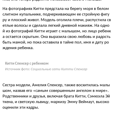
На фотографиях Китти предстала на берегу моря в белом
слитном купальнике, подчеркивающем ее стройную фигу
ру и плоский живот. Модель оголила плечи, распустила св
етлые волосы и сделала легкий дневной макияж. На одно
й из фотографий Китти играет с малышом, но лицо ребенк
а остается скрытым. Она выразила свою любовь и радость
быть мамой, но пока оставила в тайне пол, имя и дату ро
ждения ребенка.
Китти Спенсер с ребенком
Источник фото:
Социальные сети Китти Спенсер
Сестра модели, Амелия Спенсер, также восхитилась малы
шом, назвав его «самым совершенным ангелом в мире».
Родственники и друзья, включая брата Китти, Сэмюэла Эй
ткена, и светскую львицу, маркизу Эмму Веймаут, высоко
оценили эти кадры.